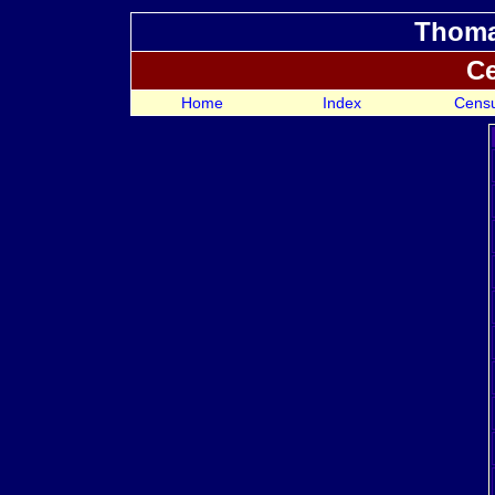
Thoma
Ce
Home
Index
Cens